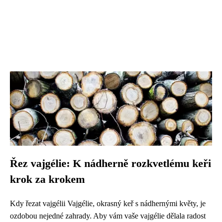
Řez vajgélie: K nádherně rozkvetlému keři
krok za krokem
Kdy řezat vajgélii Vajgélie, okrasný keř s nádhernými květy, je
ozdobou nejedné zahrady. Aby vám vaše vajgélie dělala radost