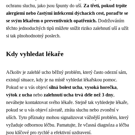
ochranu sluchu, jako jsou špunty do uší.
Za třetí, pokud trpíte
alergiemi nebo častými infekcemi dýchacích cest, poraďte se
se svým lékařem o preventivních opatřeních.
Dodržováním
těchto jednoduchých tipů můžete snížit riziko zalehnutí uší a užít
si tak plnohodnotný poslech.
Kdy vyhledat lékaře
Ačkoliv je zalehlé ucho běžný problém, který často odezní sám,
existují situace, kdy je na místě vyhledat lékařskou pomoc.
Pokud se u vás objeví
silná bolest ucha
,
vysoká horečka
,
výtok z ucha
nebo
zalehnutí ucha trvá déle než 3 dny
,
neváhejte kontaktovat svého lékaře. Stejně tak vyhledejte lékaře,
pokud se u vás objeví závratě, ztráta sluchu nebo zvonění v
uších. Tyto příznaky mohou signalizovat vážnější problém, který
vyžaduje odbornou léčbu. Pamatujte, že včasná diagnóza a léčba
jsou klíčové pro rychlé a efektivní uzdravení.