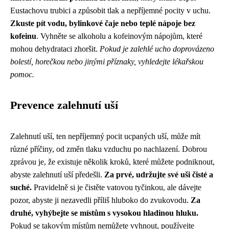
Eustachovu trubici a způsobit tlak a nepříjemné pocity v uchu.
Zkuste pít vodu, bylinkové čaje nebo teplé nápoje bez
kofeinu
. Vyhněte se alkoholu a kofeinovým nápojům, které
mohou dehydrataci zhoršit.
Pokud je zalehlé ucho doprovázeno
bolestí, horečkou nebo jinými příznaky, vyhledejte lékařskou
pomoc.
Prevence zalehnutí uší
Zalehnutí uší, ten nepříjemný pocit ucpaných uší, může mít
různé příčiny, od změn tlaku vzduchu po nachlazení. Dobrou
zprávou je, že existuje několik kroků, které můžete podniknout,
abyste zalehnutí uší předešli.
Za prvé, udržujte své uši čisté a
suché.
Pravidelně si je čistěte vatovou tyčinkou, ale dávejte
pozor, abyste ji nezavedli příliš hluboko do zvukovodu.
Za
druhé, vyhýbejte se místům s vysokou hladinou hluku.
Pokud se takovým místům nemůžete vyhnout, používejte