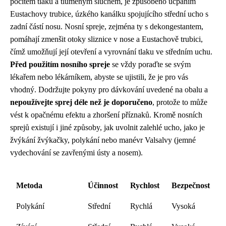
pocitem tlaku a tlumeným sluchem, je způsobeno ucpáním
Eustachovy trubice, úzkého kanálku spojujícího střední ucho s
zadní částí nosu. Nosní spreje, zejména ty s dekongestantem,
pomáhají zmenšit otoky sliznice v nose a Eustachově trubici,
čímž umožňují její otevření a vyrovnání tlaku ve středním uchu.
Před použitím nosního spreje
se vždy poraďte se svým
lékařem nebo lékárníkem, abyste se ujistili, že je pro vás
vhodný. Dodržujte pokyny pro dávkování uvedené na obalu a
nepoužívejte sprej déle než je doporučeno
, protože to může
vést k opačnému efektu a zhoršení příznaků. Kromě nosních
sprejů existují i ​​jiné způsoby, jak uvolnit zalehlé ucho, jako je
žvýkání žvýkačky, polykání nebo manévr Valsalvy (jemné
vydechování se zavřenými ústy a nosem).
Metoda
Účinnost
Rychlost
Bezpečnost
Polykání
Střední
Rychlá
Vysoká