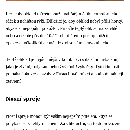
Pro teplý obklad můžete použít nahřátý ručník, termofor nebo
sáček s nahřátou rýží. Důležité je, aby obklad nebyl příliš horký,
abyste si nepopálili pokožku. Přiložte teplý obklad na zalehlé
ucho a nechte působit 10-15 minut. Tento postup můžete
opakovat několikrát denně, dokud se vám neuvolní ucho.
Teplý obklad je nejúčinnější v kombinaci s dalšími metodami,
jako je zívání, polykání nebo žvýkání žvýkačky. Tyto činnosti
pomáhají aktivovat svaly v Eustachově trubici a podpořit tak její
otevření.
Nosní spreje
Nosní spreje mohou být vaším nejlepším přítelem, když se
potýkáte se zalehlým uchem.
Zalehlé ucho
, často doprovázené