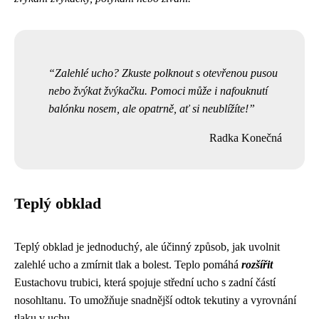
Zalehlé ucho? Zkuste polknout s otevřenou pusou
nebo žvýkat žvýkačku. Pomoci může i nafouknutí
balónku nosem, ale opatrně, ať si neublížíte!
Radka Konečná
Teplý obklad
Teplý obklad je jednoduchý, ale účinný způsob, jak uvolnit
zalehlé ucho a zmírnit tlak a bolest. Teplo pomáhá
rozšířit
Eustachovu trubici, která spojuje střední ucho s zadní částí
nosohltanu. To umožňuje snadnější odtok tekutiny a vyrovnání
tlaku v uchu.