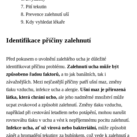
Pití tekutin
Prevence zalehnutí uší
Kdy vyhledat lékaře
Identifikace příčiny zalehnutí
Před pokusem o uvolnění zalehlého ucha je důležité
identifikovat příčinu problému.
Zalehnutí ucha může být
způsobeno řadou faktorů,
a to jak banálních, tak i
závažnějších. Mezi nejčastější příčiny patří ušní maz, změny
tlaku vzduchu, infekce ucha a alergie.
Ušní maz je přirozená
látka, která chrání ucho,
ale jeho nadměrné množství může
ucpat zvukovod a způsobit zalehnutí. Změny tlaku vzduchu,
například při cestování letadlem nebo potápění, mohou narušit
rovnováhu tlaku v uchu a vést k nepříjemnému pocitu zalehnutí.
Infekce ucha, ať už virová nebo bakteriální,
může způsobit
zánět a hromadění tekutiny za bubínkem, což vede k zalehnutí a