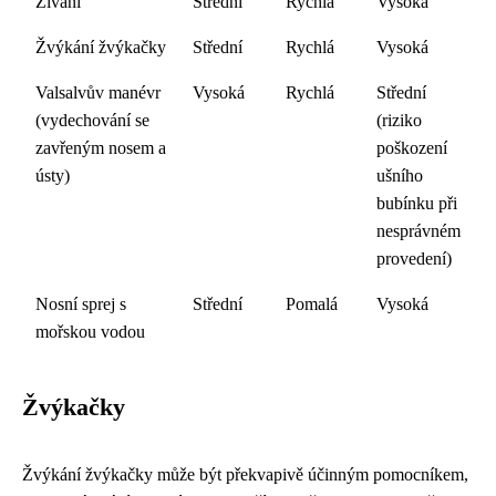
Zívání
Střední
Rychlá
Vysoká
Žvýkání žvýkačky
Střední
Rychlá
Vysoká
Valsalvův manévr
Vysoká
Rychlá
Střední
(vydechování se
(riziko
zavřeným nosem a
poškození
ústy)
ušního
bubínku při
nesprávném
provedení)
Nosní sprej s
Střední
Pomalá
Vysoká
mořskou vodou
Žvýkačky
Žvýkání žvýkačky může být překvapivě účinným pomocníkem,