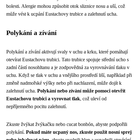
bolesti. Alergie mohou způsobit otok sliznice nosu a uší, což
může vést k ucpání Eustachovy trubice a zalehnutí ucha.
Polykání a zívání
Polykání a zívání aktivují svaly v uchu a krku, které pomáhají
otevírat Eustachovu trubici. Tato trubice spojuje střední ucho s
zadní částí nosohltanu a je zodpovědná za vyrovnávání tlaku v
uchu. Když se tlak v uchu a vnějšího prostředí liší, například při
změně nadmořské výšky nebo při nachlazení, může dojít k
zalehnutí ucha.
Polykání nebo zívání může pomoci otevřít
Eustachovu trubici a vyrovnat tlak
, což uleví od
nepříjemného pocitu zalehnutí.
Zkuste žvýkat žvýkačku nebo cucat bonbón, abyste podpořili
polykání.
Pokud máte ucpaný nos, zkuste použít nosní sprej
nebo inhalovat páru
, abyste uvolnili hlen a usnadnili otevírání