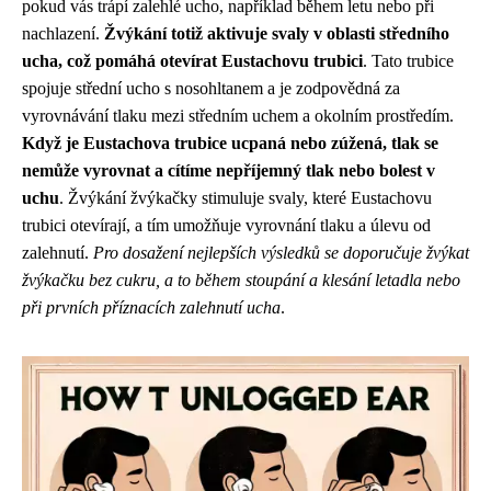
pokud vás trápí zalehlé ucho, například během letu nebo při
nachlazení.
Žvýkání totiž aktivuje svaly v oblasti středního
ucha, což pomáhá otevírat Eustachovu trubici
. Tato trubice
spojuje střední ucho s nosohltanem a je zodpovědná za
vyrovnávání tlaku mezi středním uchem a okolním prostředím.
Když je Eustachova trubice ucpaná nebo zúžená, tlak se
nemůže vyrovnat a cítíme nepříjemný tlak nebo bolest v
uchu
. Žvýkání žvýkačky stimuluje svaly, které Eustachovu
trubici otevírají, a tím umožňuje vyrovnání tlaku a úlevu od
zalehnutí.
Pro dosažení nejlepších výsledků se doporučuje žvýkat
žvýkačku bez cukru, a to během stoupání a klesání letadla nebo
při prvních příznacích zalehnutí ucha
.