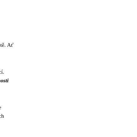
tě. Ať
í.
osti
e
ch