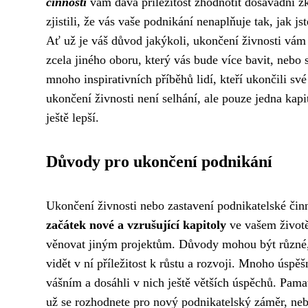
činnosti
vám dává příležitost zhodnotit dosavadní zku
zjistili, že vás vaše podnikání nenaplňuje tak, jak js
Ať už je váš důvod jakýkoli, ukončení živnosti vá
zcela jiného oboru, který vás bude více bavit, nebo 
mnoho inspirativních příběhů lidí, kteří ukončili sv
ukončení živnosti není selhání, ale pouze jedna kapi
ještě lepší.
Důvody pro ukončení podnikání
Ukončení živnosti nebo zastavení podnikatelské čin
začátek nové a vzrušující kapitoly
ve vašem životě
věnovat jiným projektům. Důvody mohou být různé, d
vidět v ní příležitost k růstu a rozvoji. Mnoho úspě
vášním a dosáhli v nich ještě větších úspěchů. Pama
už se rozhodnete pro nový podnikatelský záměr, ne