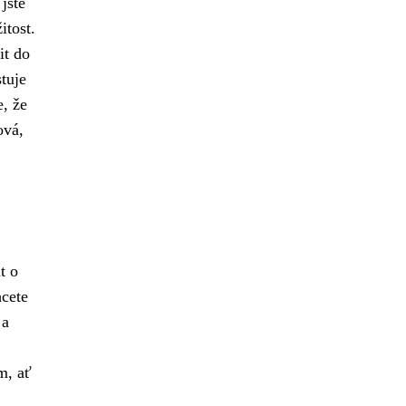
jste
itost.
it do
tuje
e, že
ová,
t o
hcete
a
m, ať