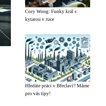
Cory Wong: Funky král s
kytarou v ruce
Hledáte práci v Břeclavi? Máme
pro vás tipy!