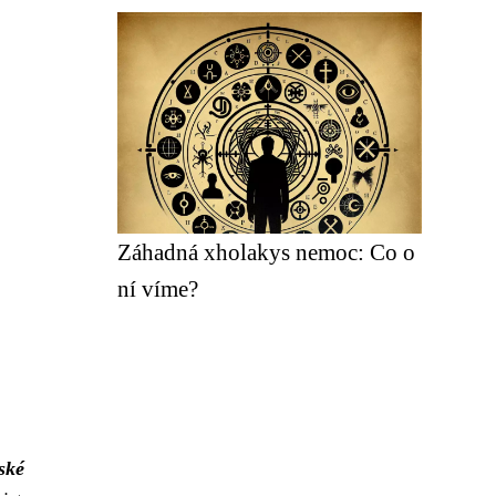
Záhadná xholakys nemoc: Co o
ní víme?
ské