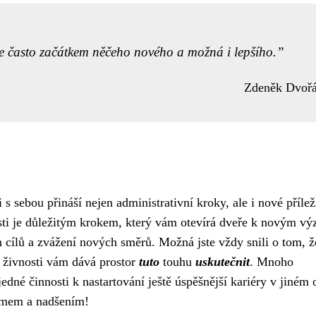
le často začátkem něčeho nového a možná i lepšího.
Zdeněk Dvoř
s sebou přináší nejen administrativní kroky, ale i nové příleži
ti je důležitým krokem, který vám otevírá dveře k novým v
h cílů a zvážení nových směrů. Možná jste vždy snili o tom, ž
 živnosti vám dává prostor
tuto
touhu
uskutečnit
. Mnoho
dné činnosti k nastartování ještě úspěšnější kariéry v jiném 
ismem a nadšením!