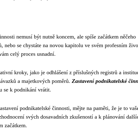
innosti nemusí být nutně koncem, ale spíše začátkem něčeho
ů, nebo se chystáte na novou kapitolu ve svém profesním živo
 vám celý proces usnadní.
tivní kroky, jako je odhlášení z příslušných registrů a instituc
 závazků a majetkových poměrů.
Zastavení podnikatelské činn
se k podnikání vrátit.
stavení podnikatelské činnosti, mějte na paměti, že je to vaš
k zhodnocení svých dosavadních zkušeností a k plánování další
ým začátkem.