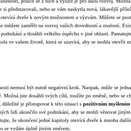
šenosti, poučit se z nich a využít je pro další rozvoj. Možná 
te si představovali, nebo se vám naskytla nová, lákavější přílež
m otevírá dveře k novým možnostem a výzvám. Můžete se pust
se můžete zaměřit na rozvoj vašich dovedností a znalostí. Exis
é podnikání a dosáhli velkého úspěchu v jiné oblasti. Pamatujt
tola ve vašem životě, která se uzavírá, aby se mohla otevřít n
nosti nemusí být nutně negativní krok. Naopak, může se jedna
. Možná jste dosáhli svých cílů, toužíte po změně, nebo se c
ůležité je přistupovat k této situaci s
pozitivním myšlením
šných lidí ukončilo své podnikání, aby se mohli věnovat jiným
tujte, že ukončení jedné kapitoly otevírá dveře k mnoha další
bo se vydáte úplně jiným směrem.