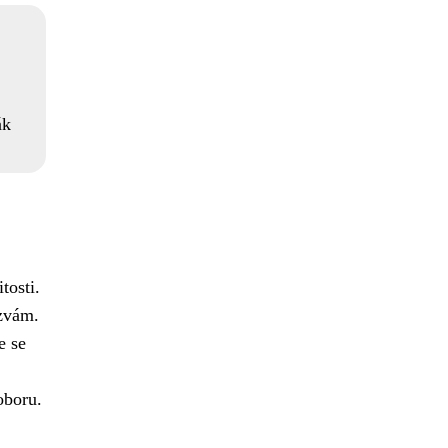
ák
tosti.
ýzvám.
e se
oboru.