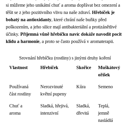
si můžeme jeho unikátní chuť a aroma dopřávat bez omezení a
těšit se z jeho pozitivního vlivu na naše zdraví.
Hřebíček je
bohatý na antioxidanty
, které chrání naše buňky před
poškozením, a jeho silice mají antibakteriální a protizánětlivé
účinky.
Příjemná vůně hřebíčku navíc dokáže navodit pocit
klidu a harmonie
, a proto se často používá v aromaterapii.
Srovnání hřebíčku (rostliny) s jinými druhy koření
Vlastnost
Hřebíček
Skořice
Muškátový
oříšek
Používaná
Nerozvinuté
Kůra
Semeno
část rostliny
květní pupeny
Chuť a
Sladká, hřejivá,
Sladká,
Teplá,
aroma
intenzivní
dřevitá
jemně
nasládlá