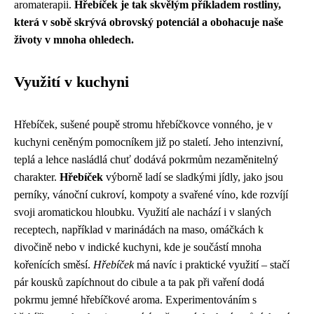
aromaterapii.
Hřebíček je tak skvělým příkladem rostliny,
která v sobě skrývá obrovský potenciál a obohacuje naše
životy v mnoha ohledech.
Využití v kuchyni
Hřebíček, sušené poupě stromu hřebíčkovce vonného, je v
kuchyni ceněným pomocníkem již po staletí. Jeho intenzivní,
teplá a lehce nasládlá chuť dodává pokrmům nezaměnitelný
charakter.
Hřebíček
výborně ladí se sladkými jídly, jako jsou
perníky, vánoční cukroví, kompoty a svařené víno, kde rozvíjí
svoji aromatickou hloubku. Využití ale nachází i v slaných
receptech, například v marinádách na maso, omáčkách k
divočině nebo v indické kuchyni, kde je součástí mnoha
kořenících směsí.
Hřebíček
má navíc i praktické využití – stačí
pár kousků zapíchnout do cibule a ta pak při vaření dodá
pokrmu jemné hřebíčkové aroma. Experimentováním s