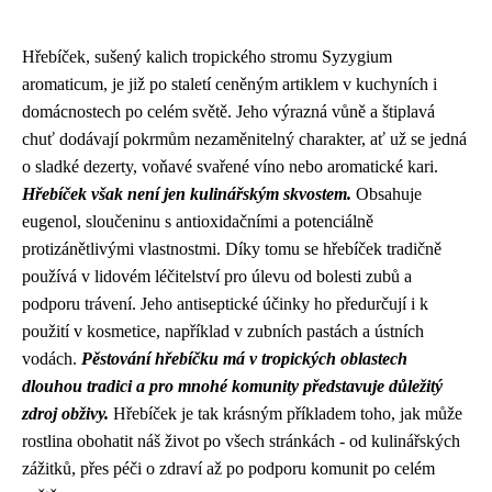
Hřebíček, sušený kalich tropického stromu Syzygium
aromaticum, je již po staletí ceněným artiklem v kuchyních i
domácnostech po celém světě. Jeho výrazná vůně a štiplavá
chuť dodávají pokrmům nezaměnitelný charakter, ať už se jedná
o sladké dezerty, voňavé svařené víno nebo aromatické kari.
Hřebíček však není jen kulinářským skvostem.
Obsahuje
eugenol, sloučeninu s antioxidačními a potenciálně
protizánětlivými vlastnostmi. Díky tomu se hřebíček tradičně
používá v lidovém léčitelství pro úlevu od bolesti zubů a
podporu trávení. Jeho antiseptické účinky ho předurčují i k
použití v kosmetice, například v zubních pastách a ústních
vodách.
Pěstování hřebíčku má v tropických oblastech
dlouhou tradici a pro mnohé komunity představuje důležitý
zdroj obživy.
Hřebíček je tak krásným příkladem toho, jak může
rostlina obohatit náš život po všech stránkách - od kulinářských
zážitků, přes péči o zdraví až po podporu komunit po celém