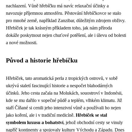
nachlazení. Vůně hřebíčku má navíc relaxační účinky a
navozuje příjemnou atmosféru. Pěstování hřebíčkovce se stalo
pro mnohé země, například Zanzibar, důležitým zdrojem obživy.
Hřebíček je tak krásným příkladem toho, jak nám příroda
dokáže poskytnout nejen chuťové potěšení, ale i úlevu od bolesti
a nové možnosti.
Původ a historie hřebíčku
Hřebíček, tato aromatická perla z tropických ostrovů, v sobě
ukrývá staletí fascinující historie a nespočet blahodárných
účinků. Jeho cesta začala na Molukách, souostroví v Indonésii,
kde se mu dařilo v sopečné půdě a teplém, vlhkém klimatu. Již
staří Číňané si cenili jeho intenzivní vůně a používali ho nejen
jako koření, ale i v tradiční medicíně.
Hřebíček se stal
symbolem luxusu a bohatství
, jehož obchodní cesty se vinuly
napříč kontinenty a spojovaly kultury Východu a Západu. Dnes