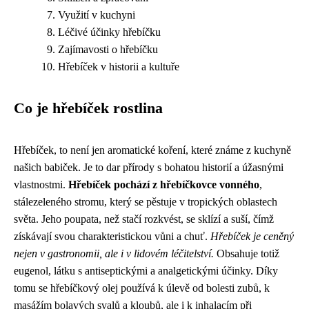
Využití v kuchyni
Léčivé účinky hřebíčku
Zajímavosti o hřebíčku
Hřebíček v historii a kultuře
Co je hřebíček rostlina
Hřebíček, to není jen aromatické koření, které známe z kuchyně
našich babiček. Je to dar přírody s bohatou historií a úžasnými
vlastnostmi.
Hřebíček pochází z hřebíčkovce vonného
,
stálezeleného stromu, který se pěstuje v tropických oblastech
světa. Jeho poupata, než stačí rozkvést, se sklízí a suší, čímž
získávají svou charakteristickou vůni a chuť.
Hřebíček je ceněný
nejen v gastronomii, ale i v lidovém léčitelství.
Obsahuje totiž
eugenol, látku s antiseptickými a analgetickými účinky. Díky
tomu se hřebíčkový olej používá k úlevě od bolesti zubů, k
masážím bolavých svalů a kloubů, ale i k inhalacím při