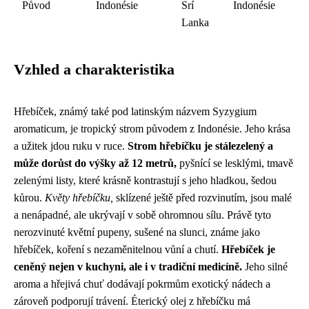
Původ
Indonésie
Srí
Indonésie
Lanka
Vzhled a charakteristika
Hřebíček, známý také pod latinským názvem Syzygium
aromaticum, je tropický strom původem z Indonésie. Jeho krása
a užitek jdou ruku v ruce.
Strom hřebíčku je stálezelený a
může dorůst do výšky až 12 metrů,
pyšnící se lesklými, tmavě
zelenými listy, které krásně kontrastují s jeho hladkou, šedou
kůrou.
Květy hřebíčku,
sklízené ještě před rozvinutím, jsou malé
a nenápadné, ale ukrývají v sobě ohromnou sílu. Právě tyto
nerozvinuté květní pupeny, sušené na slunci, známe jako
hřebíček, koření s nezaměnitelnou vůní a chutí.
Hřebíček je
ceněný nejen v kuchyni, ale i v tradiční medicíně.
Jeho silné
aroma a hřejivá chuť dodávají pokrmům exotický nádech a
zároveň podporují trávení. Éterický olej z hřebíčku má