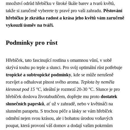
množství odrůd hřebíčku v široké škále barev a tvarů květů,
takže si zaručeně vyberete ty pravé pro vaši zahradu.
Pěstování
hřebíčku je zkrátka radost a krása jeho květů vám zaručeně
vykouzlí úsměv na tváři.
Podmínky pro růst
Hřebíček, tato fascinující rostlina s omamnou vůní, v sobě
skrývá touhu po teple a slunci. Pro svůj optimální růst potřebuje
tropické a subtropické podmínky
, kde se může nerušeně
rozvíjet a odhalovat plnost svého aroma.
Teplota by neměla
klesnout pod 15 °C
, ideální je rozmezí 20-30 °C. Slunce je pro
hřebíček doslova životabudičem, dopřejte mu proto
dostatek
slunečních paprsků
, ať už v zahradě, nebo v květináči na
slunném parapetu. S trochou péče a lásky se vám hřebíček
odmění nejen svou krásou, ale i bohatou úrodou voňavých
poupat, která provoní váš domov a dodají vašim pokrmům