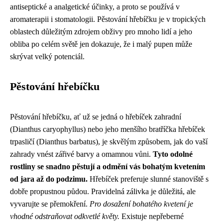
antiseptické a analgetické účinky, a proto se používá v
aromaterapii i stomatologii. Pěstování hřebíčku je v tropických
oblastech důležitým zdrojem obživy pro mnoho lidí a jeho
obliba po celém světě jen dokazuje, že i malý pupen může
skrývat velký potenciál.
Pěstování hřebíčku
Pěstování hřebíčku, ať už se jedná o hřebíček zahradní
(Dianthus caryophyllus) nebo jeho menšího bratříčka hřebíček
trpasličí (Dianthus barbatus), je skvělým způsobem, jak do vaší
zahrady vnést zářivé barvy a omamnou vůni.
Tyto odolné
rostliny se snadno pěstují a odmění vás bohatým kvetením
od jara až do podzimu.
Hřebíček preferuje slunné stanoviště s
dobře propustnou půdou. Pravidelná zálivka je důležitá, ale
vyvarujte se přemokření.
Pro dosažení bohatého kvetení je
vhodné odstraňovat odkvetlé květy.
Existuje nepřeberné