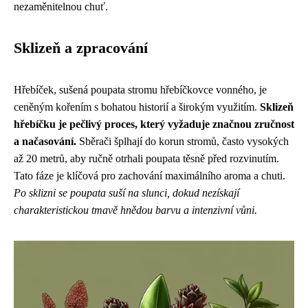
nezaměnitelnou chuť.
Sklizeň a zpracování
Hřebíček, sušená poupata stromu hřebíčkovce vonného, je
ceněným kořením s bohatou historií a širokým využitím.
Sklizeň
hřebíčku je pečlivý proces, který vyžaduje značnou zručnost
a načasování.
Sběrači šplhají do korun stromů, často vysokých
až 20 metrů, aby ručně otrhali poupata těsně před rozvinutím.
Tato fáze je klíčová pro zachování maximálního aroma a chuti.
Po sklizni se poupata suší na slunci, dokud nezískají
charakteristickou tmavě hnědou barvu a intenzivní vůni.