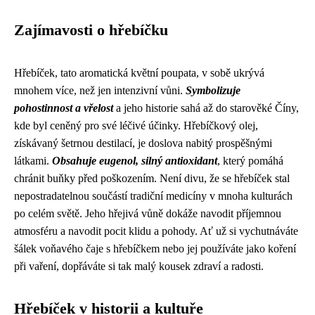
Zajímavosti o hřebíčku
Hřebíček, tato aromatická květní poupata, v sobě ukrývá
mnohem více, než jen intenzivní vůni.
Symbolizuje
pohostinnost a vřelost
a jeho historie sahá až do starověké Číny,
kde byl ceněný pro své léčivé účinky. Hřebíčkový olej,
získávaný šetrnou destilací, je doslova nabitý prospěšnými
látkami.
Obsahuje eugenol, silný antioxidant
, který pomáhá
chránit buňky před poškozením. Není divu, že se hřebíček stal
nepostradatelnou součástí tradiční medicíny v mnoha kulturách
po celém světě. Jeho hřejivá vůně dokáže navodit příjemnou
atmosféru a navodit pocit klidu a pohody. Ať už si vychutnáváte
šálek voňavého čaje s hřebíčkem nebo jej používáte jako koření
při vaření, dopřáváte si tak malý kousek zdraví a radosti.
Hřebíček v historii a kultuře