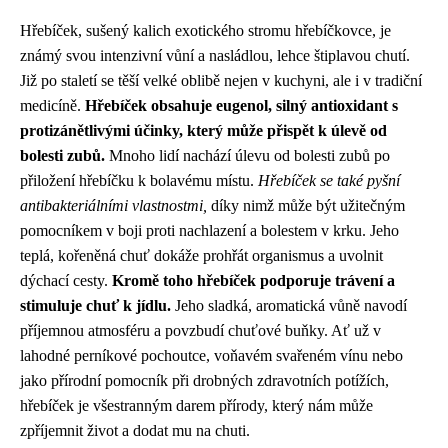
Hřebíček, sušený kalich exotického stromu hřebíčkovce, je
známý svou intenzivní vůní a nasládlou, lehce štiplavou chutí.
Již po staletí se těší velké oblibě nejen v kuchyni, ale i v tradiční
medicíně.
Hřebíček obsahuje eugenol, silný antioxidant s
protizánětlivými účinky, který může přispět k úlevě od
bolesti zubů.
Mnoho lidí nachází úlevu od bolesti zubů po
přiložení hřebíčku k bolavému místu.
Hřebíček se také pyšní
antibakteriálními vlastnostmi,
díky nimž může být užitečným
pomocníkem v boji proti nachlazení a bolestem v krku. Jeho
teplá, kořeněná chuť dokáže prohřát organismus a uvolnit
dýchací cesty.
Kromě toho hřebíček podporuje trávení a
stimuluje chuť k jídlu.
Jeho sladká, aromatická vůně navodí
příjemnou atmosféru a povzbudí chuťové buňky. Ať už v
lahodné perníkové pochoutce, voňavém svařeném vínu nebo
jako přírodní pomocník při drobných zdravotních potížích,
hřebíček je všestranným darem přírody, který nám může
zpříjemnit život a dodat mu na chuti.