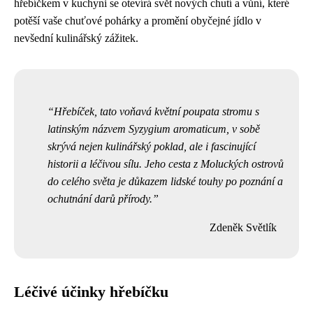
hřebíčkem v kuchyni se otevírá svět nových chutí a vůní, které
potěší vaše chuťové pohárky a promění obyčejné jídlo v
nevšední kulinářský zážitek.
Hřebíček, tato voňavá květní poupata stromu s
latinským názvem Syzygium aromaticum, v sobě
skrývá nejen kulinářský poklad, ale i fascinující
historii a léčivou sílu. Jeho cesta z Moluckých ostrovů
do celého světa je důkazem lidské touhy po poznání a
ochutnání darů přírody.
Zdeněk Světlík
Léčivé účinky hřebíčku